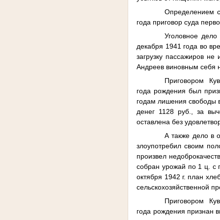
Определением с
года приговор суда перв
Уголовное дело
декабря 1941 года во вр
загрузку пассажиров не 
Андреев виновным себя н
Приговором Кува
года рождения был приз
годам лишения свободы 
денег 1128 руб., за в
оставлена без удовлет
А также дело в 
злоупотребил своим пол
произвел недоброкачеств
собран урожай по 1 ц. с 
октября 1942 г. план хл
сельскохозяйственной про
Приговором Кува
года рождения признан в