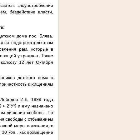
чаются: злоупотребление
м, бездействие власти,
в:
етском доме пос. Блява.
ался подстрекательством
овления рам, которые в
 овощей у граждан. Также
 колхозу 12 лет Октября
нников детского дома к
 причастность к хищениям
Лебедев И.В. 1899 года
2 ч.2 УК и ему назначено
одам лишения свободы. По
ния свободы с отбыванием
новной меры наказания, с
 30 коп., как возмещение