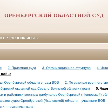
ОРЕНБУРГСКИЙ ОБЛАСТНОЙ СУД
ЯТОР ГОСПОШЛИНЫ
я
2. Приемная суда
3. Организационная структура
4. Ист
 войне
уды Оренбургской области в годы ВОВ
2. По законам военного в
нбургский окружной суд Средне-Волжской области (края)
5. Чка
ьи и работники военных трибуналов Оренбургской (Чкаловской) об
аратов судов Оренбургской (Чкаловской) области – участники ВОВ
сти – труженики тыла