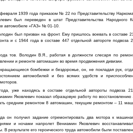
9 февраля 1939 года приказом № 22 по Представительству Нарком
левич был переведен в штат Представительства Народного 
же автомобиле «ГАЗ» № 01-10.
олодин был призван на фронт. Ему пришлось воевать в составе 2
нта и с 1944 года в составе 447 отдельной автороте подвоза 2
ода тов. Володин В.Я., работая в должности слесаря по ремон
овлении и ремонте автомашин во время продвижения дивизии.
кращающиеся бомбежки и бездорожье, он, не покладая рук, отда
остоянием автомобилей и без всяких удобств и приспособле
омоторов.
года, уже находясь в составе отдельной автороты подвоза 21
ниамин Яковлевич показал образцовую работу по восстановлению 
ать средним ремонтом 8 автомашин, текущим ремонтом – 11 маши
ода он получил задание отремонтировать два мотора к машина
 днями и ночами напролет Вениамин Яковлевич восстанавливал
 В результате его героического труда автомобили были поставлен