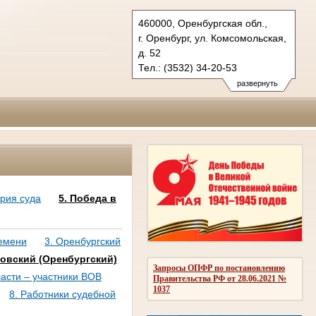
460000, Оренбургская обл.,
г. Оренбург, ул. Комсомольская,
д. 52
Тел.: (3532) 34-20-53
oblsud.orb@sudrf.ru
развернуть
ория суда
5. Победа в
ремени
3. Оренбургский
ловский (Оренбургский)
Запросы ОПФР по постановлению
ласти – участники ВОВ
Правительства РФ от 28.06.2021 №
1037
8. Работники судебной