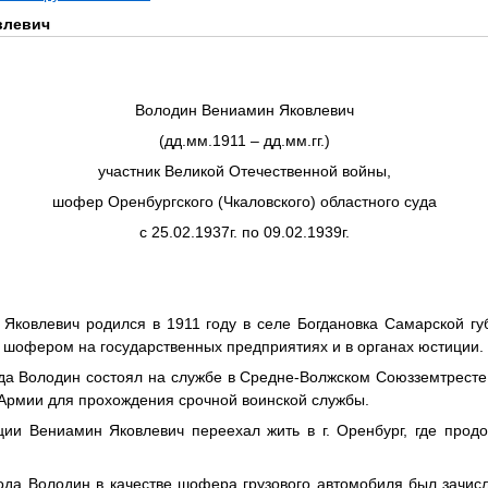
влевич
Володин Вениамин Яковлевич
(дд.мм.1911 – дд.мм.гг.)
участник Великой Отечественной войны,
шофер Оренбургского (Чкаловского) областного суда
с 25.02.1937г. по 09.02.1939г.
Яковлевич родился в 1911 году в селе Богдановка Самарской гу
 шофером на государственных предприятиях и в органах юстиции.
ода Володин состоял на службе в Средне-Волжском Союзземтресте
 Армии для прохождения срочной воинской службы.
ии Вениамин Яковлевич переехал жить в г. Оренбург, где про
ода Володин в качестве шофера грузового автомобиля был зачисл