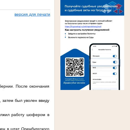
версия для печати
бернии. После окончания
, затем был уволен ввиду
должил работу шофером в
ен в штат Оренбургского