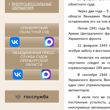
ВНЕПРОЦЕССУАЛЬНЫЕ
областного суда.
ОБРАЩЕНИЯ
Через два года – 
области Вениамин Яков
⠀
оставлением его на том 
ОРЕНБУРГСКИЙ
Летом 1941 года В
ОБЛАСТНОЙ СУД
Армии Центрального фро
Украинского фронта.
11 февраля 1943 г
особую заботу в восстан
ОБЪЕДИНЕННАЯ ПРЕСС-
СЛУЖБА СУДОВ
Несмотря на непре
ОРЕНБУРГСКОЙ
неустанно следил за с
ОБЛАСТИ
отремонтировал 189 авт
В сентябре 1944 
Украинского фронта, Ве
один смог отремонтиров
автомоторов.
В июле того же г
постоянную усталость,
неисправные автомашины.