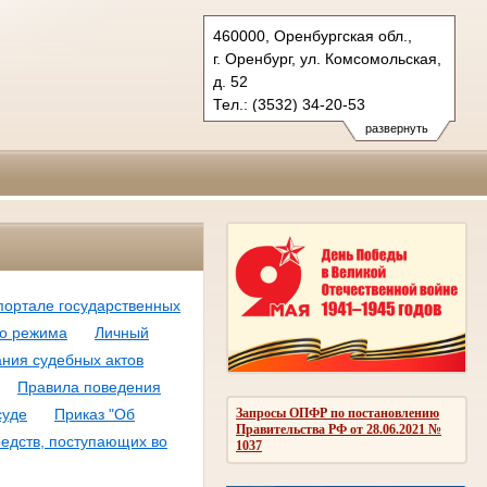
460000, Оренбургская обл.,
г. Оренбург, ул. Комсомольская,
д. 52
Тел.: (3532) 34-20-53
oblsud.orb@sudrf.ru
развернуть
портале государственных
го режима
Личный
ния судебных актов
Правила поведения
Запросы ОПФР по постановлению
суде
Приказ "Об
Правительства РФ от 28.06.2021 №
едств, поступающих во
1037