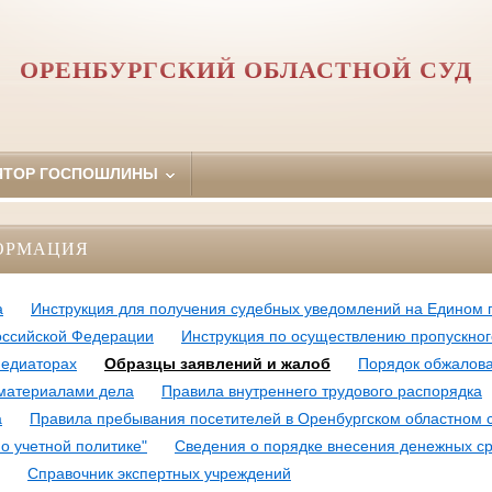
ОРЕНБУРГСКИЙ ОБЛАСТНОЙ СУД
ЯТОР ГОСПОШЛИНЫ
ОРМАЦИЯ
а
Инструкция для получения судебных уведомлений на Едином 
оссийской Федерации
Инструкция по осуществлению пропускно
медиаторах
Образцы заявлений и жалоб
Порядок обжалова
 материалами дела
Правила внутреннего трудового распорядка
а
Правила пребывания посетителей в Оренбургском областном 
о учетной политике"
Сведения о порядке внесения денежных ср
Справочник экспертных учреждений