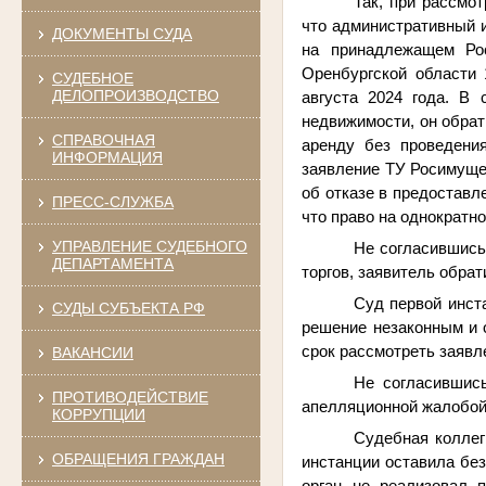
Так, при рассмо
что административный 
ДОКУМЕНТЫ СУДА
на принадлежащем Ро
Оренбургской области 
СУДЕБНОЕ
ДЕЛОПРОИЗВОДСТВО
августа 2024 года. В 
недвижимости, он обрат
СПРАВОЧНАЯ
аренду без проведения
ИНФОРМАЦИЯ
заявление ТУ Росимуще
об отказе в предоставл
ПРЕСС-СЛУЖБА
что право на однократн
УПРАВЛЕНИЕ СУДЕБНОГО
Не согласившись
ДЕПАРТАМЕНТА
торгов, заявитель обрат
Суд
первой инст
СУДЫ СУБЪЕКТА РФ
решение незаконным и 
срок рассмотреть заявл
ВАКАНСИИ
Не согласившис
ПРОТИВОДЕЙСТВИЕ
апелляционной жалобой
КОРРУПЦИИ
Судебная коллег
ОБРАЩЕНИЯ ГРАЖДАН
инстанции оставила бе
орган не реализовал п