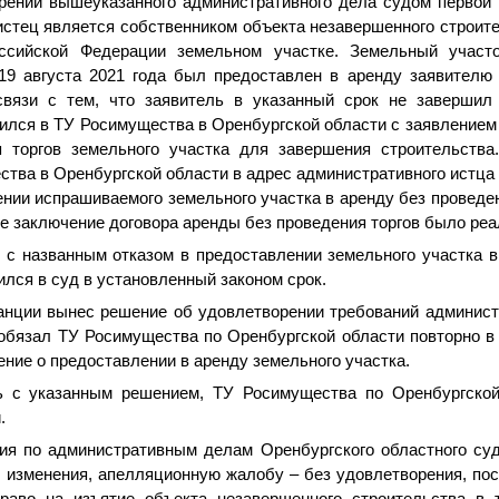
трении вышеуказанного административного дела судом первой 
истец является собственником объекта незавершенного строите
ссийской Федерации земельном участке. Земельный участ
19 августа 2021 года был предоставлен в аренду заявителю 
связи с тем, что заявитель в указанный срок не завершил
ился в ТУ Росимущества в Оренбургской области с заявлением
 торгов земельного участка для завершения строительства
ства в Оренбургской области в адрес административного истца
ении испрашиваемого земельного участка в аренду без проведени
ое заключение договора аренды без проведения торгов было реа
 с названным отказом в предоставлении земельного участка в
ился в суд в установленный законом срок.
анции вынес решение об удовлетворении требований админист
обязал ТУ Росимущества по Оренбургской области повторно в
ение о предоставлении в аренду земельного участка.
ь с указанным решением, ТУ Росимущества по Оренбургской
.
ия по административным делам Оренбургского областного су
з изменения, апелляционную жалобу – без удовлетворения, по
раво на изъятие объекта незавершенного строительства в 