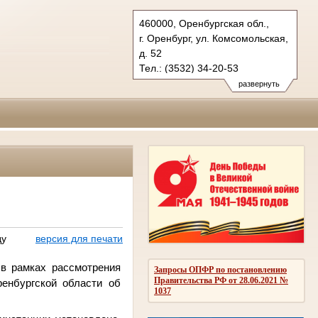
460000, Оренбургская обл.,
г. Оренбург, ул. Комсомольская,
д. 52
Тел.: (3532) 34-20-53
oblsud.orb@sudrf.ru
развернуть
ду
версия для печати
 в рамках рассмотрения
Запросы ОПФР по постановлению
Правительства РФ от 28.06.2021 №
енбургской области об
1037