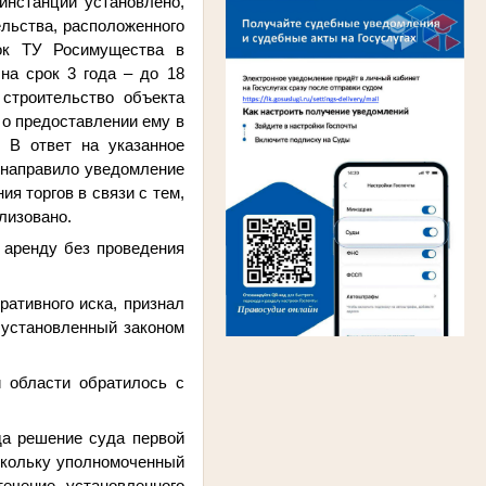
инстанции установлено,
льства, расположенного
ок ТУ Росимущества в
на срок 3 года – до 18
 строительство объекта
 о предоставлении ему в
. В ответ на указанное
 направило уведомление
я торгов в связи с тем,
лизовано.
 аренду без проведения
ративного иска,
признал
 установленный законом
 области обратилось с
да решение суда первой
скольку уполномоченный
течение установленного