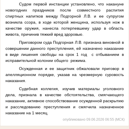
Судом первой инстанции установлено, что накануне
новогодних праздников
после совместного распития
спиртных напитков между Подгорной Л.В. и ее супругом
возникла ссора, в ходе которой женщина, используя нож в
качестве оружия, нанесла потерпевшему удар в область
живота, причинив тяжкий вред здоровью.
Приговором суда Подгорная Л.В. признана виновной в
совершении данного преступления, ей назначено
наказание
в виде лишения свободы на срок 1 год с отбыванием в
исправительной колонии общего режима.
Осужденная и ее защитник обжаловали приговор в
апелляционном порядке, указав на чрезмерную суровость
наказания.
Судебная коллегия, изучив материалы уголовного
дела,
признала в качестве обстоятельства, смягчающего
наказание, активное способствование осужденной раскрытию
и расследованию преступления и смягчила назначенное
наказание на 1 месяц.
опубликовано 09.06.2026 06:55 (МСК)