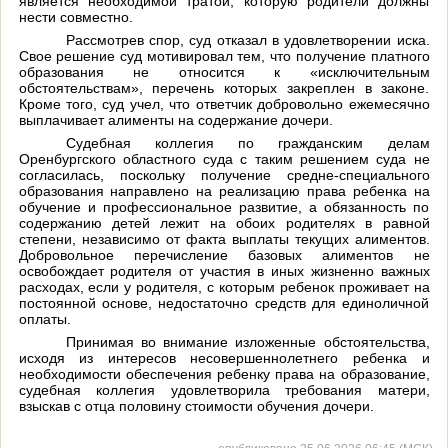
является необходимой тратой, которую родители должны
нести совместно.
Рассмотрев спор, суд отказал в удовлетворении иска.
Свое решение суд мотивировал тем, что получение платного
образования не относится к «исключительным
обстоятельствам», перечень которых закреплен в законе.
Кроме того, суд учел, что ответчик добровольно ежемесячно
выплачивает алименты на содержание дочери.
Судебная коллегия по гражданским делам
Оренбургского областного суда с таким решением суда не
согласилась, поскольку получение средне-специального
образования направлено на реализацию права ребенка на
обучение и профессиональное развитие, а обязанность по
содержанию детей лежит на обоих родителях в равной
степени, независимо от факта выплаты текущих алиментов.
Добровольное перечисление базовых алиментов не
освобождает родителя от участия в иных жизненно важных
расходах, если у родителя, с которым ребенок проживает на
постоянной основе, недостаточно средств для единоличной
оплаты.
Принимая во внимание изложенные обстоятельства,
исходя из интересов несовершеннолетнего ребенка и
необходимости обеспечения ребенку права на образование,
судебная коллегия удовлетворила требования матери,
взыскав с отца половину стоимости обучения дочери.