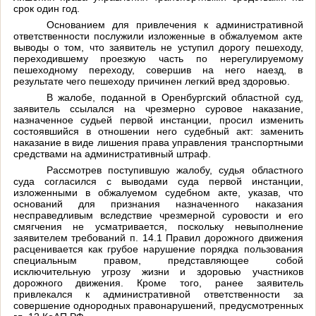
срок один год.
Основанием для привлечения к административной
ответственности послужили изложенные в обжалуемом акте
выводы о том, что заявитель не уступил дорогу пешеходу,
переходившему проезжую часть по нерегулируемому
пешеходному переходу, совершив на него наезд, в
результате чего пешеходу причинен легкий вред здоровью.
В жалобе, поданной в Оренбургский областной суд,
заявитель ссылался на чрезмерно суровое наказание,
назначенное судьей первой инстанции, просил изменить
состоявшийся в отношении него судебный акт: заменить
наказание в виде лишения права управления транспортными
средствами на административный штраф.
Рассмотрев поступившую жалобу, судья областного
суда согласился с выводами суда первой инстанции,
изложенными в обжалуемом судебном акте, указав, что
оснований для признания назначенного наказания
несправедливым вследствие чрезмерной суровости и его
смягчения не усматривается, поскольку невыполнение
заявителем требований п. 14.1 Правил дорожного движения
расценивается как грубое нарушение порядка пользования
специальным правом, представляющее собой
исключительную угрозу жизни и здоровью участников
дорожного движения. Кроме того, ранее заявитель
привлекался к административной ответственности за
совершение однородных правонарушений, предусмотренных