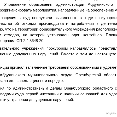
, Управление образования администрации Абдулинского 
профинансировать мероприятия, направленные на обеспечение 
ращения в суд послужили выявленные в ходе прокурорско
ельства об отходах производства и потребления в деятельн
но, что на территории образовательного учреждения расположе
 отходов, на которой установлен один контейнер. Площ
 правил СП 2.4.3648-20.
вательного учреждения прокурором направлялось представ
анению допущенных нарушений. Вместе с тем до настоящего
анции признал заявленные требования обоснованными и удовлет
Абдулинского муниципального округа Оренбургской облас
ала его в апелляционном порядке.
ия по административным делам Оренбургского областного с
ыводами суда первой инстанции о наличии оснований для удо
ости устранения допущенных нарушений.
опубли