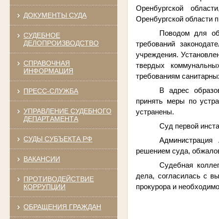
Оренбургской области
ДОКУМЕНТЫ СУДА
Оренбургской области 
Поводом для об
СУДЕБНОЕ
ДЕЛОПРОИЗВОДСТВО
требований законодат
учреждения. Установле
СПРАВОЧНАЯ
твердых коммунальных
ИНФОРМАЦИЯ
требованиям санитарных
В адрес образо
ПРЕСС-СЛУЖБА
принять меры по устр
УПРАВЛЕНИЕ СУДЕБНОГО
устранены.
ДЕПАРТАМЕНТА
Суд первой инст
СУДЫ СУБЪЕКТА РФ
Администрация 
решением суда, обжалов
ВАКАНСИИ
Судебная коллег
дела, согласилась с в
ПРОТИВОДЕЙСТВИЕ
прокурора и необходим
КОРРУПЦИИ
ОБРАЩЕНИЯ ГРАЖДАН