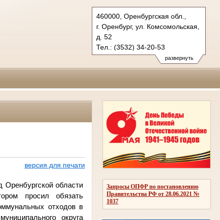
460000, Оренбургская обл.,
г. Оренбург, ул. Комсомольская,
д. 52
Тел.: (3532) 34-20-53
oblsud.orb@sudrf.ru
развернуть
версия для печати
д Оренбургской области
Запросы ОПФР по постановлению
Правительства РФ от 28.06.2021 №
тором просил обязать
1037
оммунальных отходов в
муниципального округа