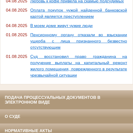
04.08.2025
Любовь к кофе привела на скамью подсудимых
04.08.2025
Оплата покупок чужой найденной банковской
картой является преступлением
04.08.2025
В моем доме живут чужие люди
01.08.2025
Пенсионному органу отказали во взыскании
ущерба с лица признанного безвестно
отсутствующим
01.08.2025
Суд восстановил право гражданина на
получение выплаты на капитальный ремонт
жилого помещения, поврежденного в результате
чрезвычайной ситуации
ПОДАЧА ПРОЦЕССУАЛЬНЫХ ДОКУМЕНТОВ В
ЭЛЕКТРОННОМ ВИДЕ
О СУДЕ
НОРМАТИВНЫЕ АКТЫ