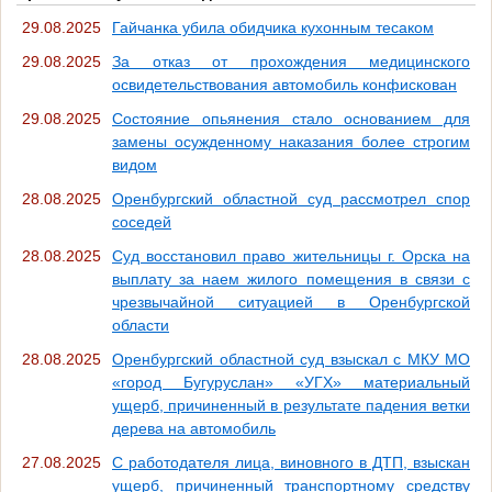
29.08.2025
Гайчанка убила обидчика кухонным тесаком
29.08.2025
За отказ от прохождения медицинского
освидетельствования автомобиль конфискован
29.08.2025
Состояние опьянения стало основанием для
замены осужденному наказания более строгим
видом
28.08.2025
Оренбургский областной суд рассмотрел спор
соседей
28.08.2025
Суд восстановил право жительницы г. Орска на
выплату за наем жилого помещения в связи с
чрезвычайной ситуацией в Оренбургской
области
28.08.2025
Оренбургский областной суд взыскал с МКУ МО
«город Бугуруслан» «УГХ» материальный
ущерб, причиненный в результате падения ветки
дерева на автомобиль
27.08.2025
С работодателя лица, виновного в ДТП, взыскан
ущерб, причиненный транспортному средству