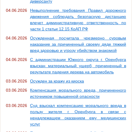
диверсанту
04.06.2026
Невыполнение требования Правил дорожного
движения соблюдать безопасную дистанцию
влечет административную ответственность по
части 1 статьи 12.15 КоАП РФ
04.06.2026
Осужденная посчитала чрезмерно суровым
наказание за причиненный своему дяде тяжкий
вред здоровью и угрозу убийством знакомой
04.06.2026
С администрации Южного округа г. Оренбурга
взыскан материальный ущерб, причиненный в
результате падения дерева на автомобиль
03.06.2026
Осужден за кражу из киоска
03.06.2026
Компенсация морального вреда, причиненного
источником повышенной опасности
03.06.2026
Суд взыскал компенсацию морального вреда в
пользу жителя г. Оренбурга в связи с
ненадлежащем оказанием ему медицинских
услуг