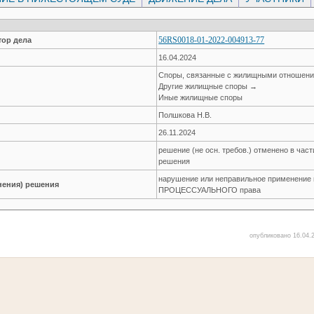
56RS0018-01-2022-004913-77
ор дела
16.04.2024
Споры, связанные с жилищными отношен
Другие жилищные споры →
Иные жилищные споры
Полшкова Н.В.
26.11.2024
решение (не осн. требов.) отменено в час
решения
нарушение или неправильное применение
нения) решения
ПРОЦЕССУАЛЬНОГО права
опубликовано 16.04.2