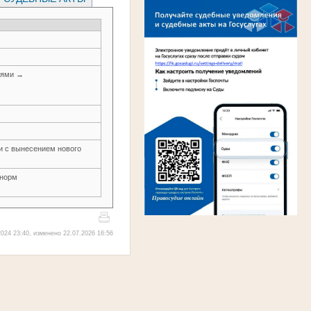
иями →
ти с вынесением нового
 норм
024 23:40, изменено 22.07.2026 16:56