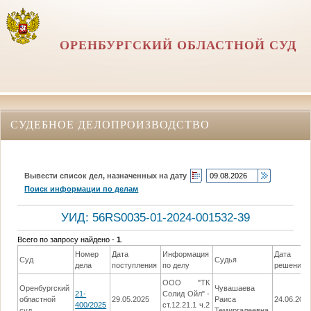
ОРЕНБУРГСКИЙ ОБЛАСТНОЙ СУД
СУДЕБНОЕ ДЕЛОПРОИЗВОДСТВО
Вывести список дел, назначенных на дату
Поиск информации по делам
УИД: 56RS0035-01-2024-001532-39
Всего по запросу найдено -
1
.
Номер
Дата
Информация
Дата
Суд
Судья
дела
поступления
по делу
решения
ООО "ТК
Оренбургский
Чувашаева
21-
Солид Ойл" -
областной
29.05.2025
Раиса
24.06.202
400/2025
ст.12.21.1 ч.2
суд
Темиргалеевна