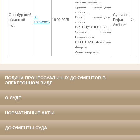
отношениями →
Другие жилищные
споры →
Оренбургский
Султанов
33-
Иные жилищные
областной
19.02.2025
Рифат
24.06
1682/2025
споры
суд
Аюбович
ИСТЕЦ(ЗАЯВИТЕЛЬ):
Ясинская Таисия
Николаевна
ОТВЕТЧИК: Ясинский
Андрей
Александрович
ПОДАЧА ПРОЦЕССУАЛЬНЫХ ДОКУМЕНТОВ В
ЭЛЕКТРОННОМ ВИДЕ
О СУДЕ
НОРМАТИВНЫЕ АКТЫ
ДОКУМЕНТЫ СУДА