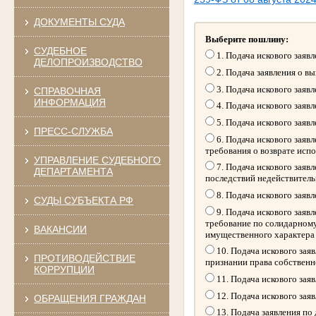
ДОКУМЕНТЫ СУДА
Выберите пошлину:
СУДЕБНОЕ
1. Подача искового заяв
ДЕЛОПРОИЗВОДСТВО
2. Подача заявления о в
3. Подача искового заяв
СПРАВОЧНАЯ
ИНФОРМАЦИЯ
4. Подача искового заяв
5. Подача искового заяв
ПРЕСС-СЛУЖБА
6. Подача искового заяв
требования о возврате исп
УПРАВЛЕНИЕ СУДЕБНОГО
7. Подача искового заяв
ДЕПАРТАМЕНТА
последствий недействитель
8. Подача искового заяв
СУДЫ СУБЪЕКТА РФ
9. Подача искового заяв
требование по солидарному
ВАКАНСИИ
имущественного характера
10. Подача искового зая
ПРОТИВОДЕЙСТВИЕ
признании права собственн
КОРРУПЦИИ
11. Подача искового зая
12. Подача искового зая
ОБРАЩЕНИЯ ГРАЖДАН
13. Подача заявления по