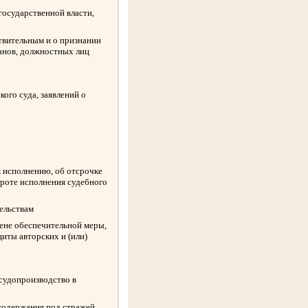
государственной власти,
твительным и о признании
ганов, должностных лиц
ого суда, заявлений о
к исполнению, об отсрочке
ороте исполнения судебного
ельствам
амене обеспечительной меры,
иты авторских и (или)
 судопроизводство в
содержания под стражей,