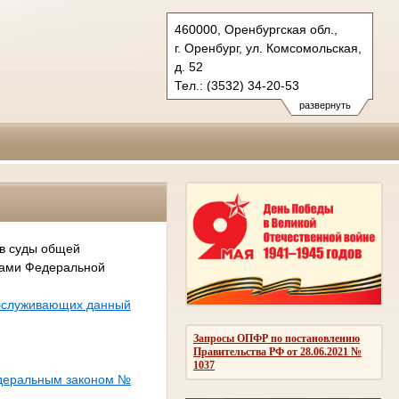
460000, Оренбургская обл.,
г. Оренбург, ул. Комсомольская,
д. 52
Тел.: (3532) 34-20-53
oblsud.orb@sudrf.ru
развернуть
 в суды общей
сами Федеральной
обслуживающих данный
Запросы ОПФР по постановлению
Правительства РФ от 28.06.2021 №
1037
едеральным законом №