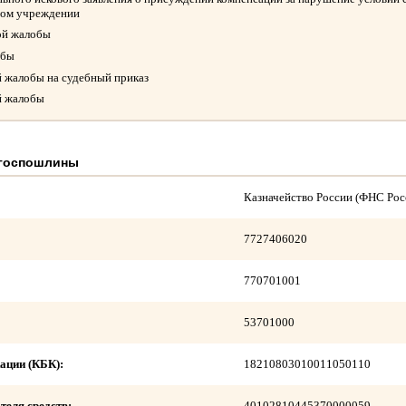
ном учреждении
ой жалобы
обы
й жалобы на судебный приказ
й жалобы
 госпошлины
Казначейство России (ФНС Рос
7727406020
770701001
53701000
ации (КБК):
18210803010011050110
теля средств:
40102810445370000059