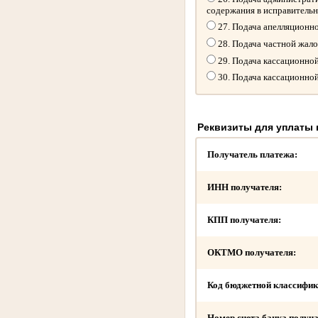
содержания в исправитель
27. Подача апелляционн
28. Подача частной жал
29. Подача кассационно
30. Подача кассационно
Реквизиты для уплаты
Получатель платежа:
ИНН получателя:
КПП получателя:
ОКТМО получателя:
Код бюджетной классифик
Номер счета банка получа