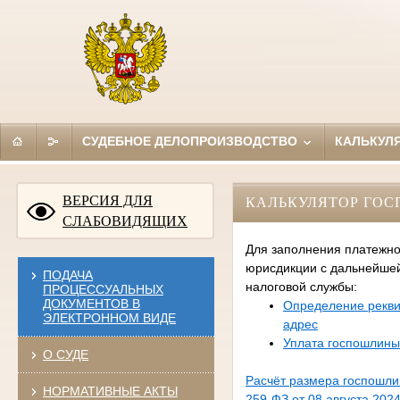
СУДЕБНОЕ ДЕЛОПРОИЗВОДСТВО
КАЛЬКУЛ
ВЕРСИЯ ДЛЯ
КАЛЬКУЛЯТОР ГО
СЛАБОВИДЯЩИХ
Для заполнения платежно
юрисдикции с дальнейше
ПОДАЧА
налоговой службы:
ПРОЦЕССУАЛЬНЫХ
ДОКУМЕНТОВ В
Определение рекви
ЭЛЕКТРОННОМ ВИДЕ
адрес
Уплата госпошлины
О СУДЕ
Расчёт размера госпошл
НОРМАТИВНЫЕ АКТЫ
259-ФЗ от 08 августа 2024