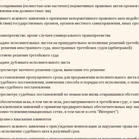
 оспаривании (полностью или частично) нормативных правовых актов органов 
авления или должностных лиц
вного искового заявления о признании ненормативного правового акта недейс
йствия) государственных органов, органов местного самоуправления, иных ор
правопреемстве, кроме случаев универсального правопреемства
выдаче исполнительных листов на принудительное исполнение решений третейск
 решения иностранного суда, иностранных третейских судов (арбитражей)
 отмене решения третейского суда
выдаче дубликата исполнительного листа
пересмотре заочного решения судом, вынесшим это решение
восстановлении пропущенного срока для предъявления исполнительного листа 
судебного постановления, изменении способа и порядка его исполнения, о пов
нии судебного постановления
пересмотре судебных постановлений по новым или вновь открывшимся обстоят
обеспечении иска, в том числе иска, рассматриваемого в третейском суде, о з
 исключением заявлений о принятии предварительных обеспечительных мер защ
нно-телекоммуникационных сетях, в том числе в сети "Интернет")
 делам о взыскании алиментов
вного искового заявления о присуждении компенсации за нарушение права на
а исполнение судебного акта в разумный срок
вного искового заявления о присуждении компенсации за нарушение условий 