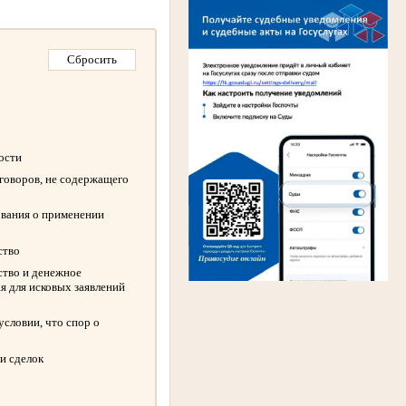
ности
оговоров, не содержащего
ования о применении
ство
ство и денежное
я для исковых заявлений
словии, что спор о
и сделок