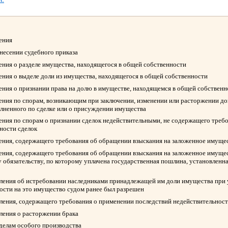
ления
ынесении судебного приказа
ления о разделе имущества, находящегося в общей собственности
ления о выделе доли из имущества, находящегося в общей собственности
ления о признании права на долю в имуществе, находящемся в общей собствен
ления по спорам, возникающим при заключении, изменении или расторжении д
олненного по сделке или о присуждении имущества
ления по спорам о признании сделок недействительными, не содержащего треб
ности сделок
ления, содержащего требования об обращении взыскания на заложенное имуще
ления, содержащего требования об обращении взыскания на заложенное имуще
 обязательству, по которому уплачена государственная пошлина, установленна
вления об истребовании наследниками принадлежащей им доли имущества при у
ости на это имущество судом ранее был разрешен
вления, содержащего требования о применении последствий недействительност
вления о расторжении брака
 делам особого производства