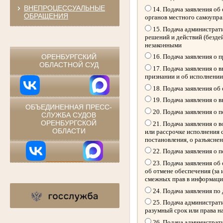
ВНЕПРОЦЕССУАЛЬНЫЕ
14. Подача заявления об
ОБРАЩЕНИЯ
органов местного самоупр
15. Подача администрати
решений и действий (безде
⠀
незаконными
ОРЕНБУРГСКИЙ
16. Подача заявления о 
ОБЛАСТНОЙ СУД
17. Подача заявления о 
признании и об исполнении
18. Подача заявления об
19. Подача заявления о 
ОБЪЕДИНЕННАЯ ПРЕСС-
20. Подача заявления о 
СЛУЖБА СУДОВ
ОРЕНБУРГСКОЙ
21. Подача заявления о 
ОБЛАСТИ
или рассрочке исполнения 
постановления, о разъясне
22. Подача заявления о 
23. Подача заявления об 
об отмене обеспечения (за
смежных прав в информацио
24. Подача заявления по
25. Подача администрати
разумный срок или права н
26. Подача администрати